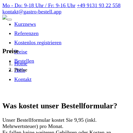
Mo - Do: 9-18 Uhr / Fr: 9-16 Uhr
+49 9131 93 22 558
kontakt@gastro-bestell.app
Kurznews
Referenzen
Kostenlos registrieren
Preise
Preise
Bestellen
Home
Preise
Hilfe
Kontakt
Was kostet unser Bestellformular?
Unser Bestellformular kostet Sie 9,95 (inkl.
Mehrwertsteuer) pro Monat.
Es fallen keine weiteren Gebühren oder Kosten an.